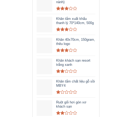
out of
nành)
5
Rated
3.03
Khăn tắm xuất khẩu
out of
thanh lý 70*140cm, 500g
5
Rated
2.93
Khăn 40x70cm, 150gram,
out of
thêu logo
5
Rated
2.94
Khăn khách sạn resort
out of
trắng xanh
5
Rated
2.04
Khăn tắm chất liệu gỗ sồi
out
MBY4
of 5
Rated
1.00
Ruột gối hơi gòn xơ
out
khách sạn
of
5