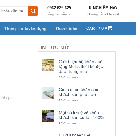
0962.625.625
K.NGHIỆM HAY
Tổng đài miễn phí
Hướng dẫn - Mẹo vặt
CART /
0
₫
Thông tin tuyển dụng
Thanh toán
TIN TỨC MỚI
Giới thiệu bộ khăn quà
tặng Mollis thiết kế độc
đáo, trang nhã
63
Comments
Cách chọn khăn spa
khách sạn phù hợp
this post
13
Comments
Một số lưu ý về khăn
khách sạn cotton 100%
30
Comments
LUXURY HOTEL