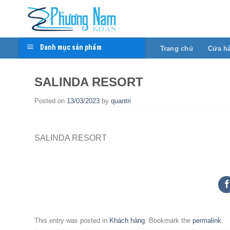
Skip
to
content
Danh mục sản phẩm
Trang chủ
Cửa h
SALINDA RESORT
Posted on
13/03/2023
by
quantri
SALINDA RESORT
This entry was posted in
Khách hàng
. Bookmark the
permalink
.