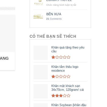
Chức năng bình luận bị tắt
ở
LUXURY
HOTEL
BẾN XƯA
21
Comments
CÓ THỂ BẠN SẼ THÍCH
Khăn quà tặng theo yêu
cầu
RANG
Rated
1.00
Khăn tắm thêu logo
out
residence
of
5
Rated
1.00
Khăn mặt khách sạn
out
34x70cm, 120gram/ cái
of
5
Rated
2.98
Khăn Soybean (khăn đậu