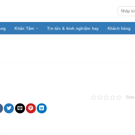
Search
for:
àng
Khăn Tắm
Tin tức & kinh nghiệm hay
Khách hàng
Rate 