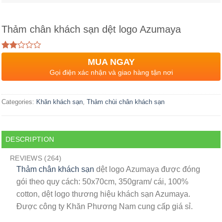
Thảm chân khách sạn dệt logo Azumaya
Rated
263
MUA NGAY
2.08
out
Gọi điện xác nhận và giao hàng tận nơi
of 5
based
on
Categories:
Khăn khách sạn
,
Thảm chùi chân khách sạn
customer
ratings
DESCRIPTION
REVIEWS (264)
Thảm chân khách sạn
dệt logo Azumaya được đóng
gói theo quy cách: 50x70cm, 350gram/ cái, 100%
cotton, dệt logo thương hiệu khách sạn Azumaya.
Được công ty Khăn Phương Nam cung cấp giá sỉ.