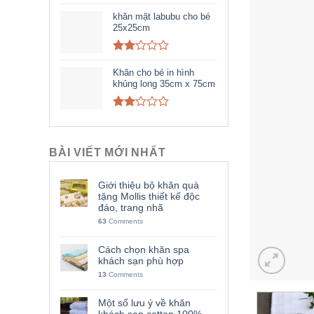
2.31
out
khăn mặt labubu cho bé
of 5
25x25cm
Rated
2.12
Khăn cho bé in hình
out
khủng long 35cm x 75cm
of 5
Rated
2.06
out
of 5
BÀI VIẾT MỚI NHẤT
Giới thiệu bộ khăn quà
tặng Mollis thiết kế độc
đáo, trang nhã
63
Comments
Cách chọn khăn spa
khách sạn phù hợp
13
Comments
Một số lưu ý về khăn