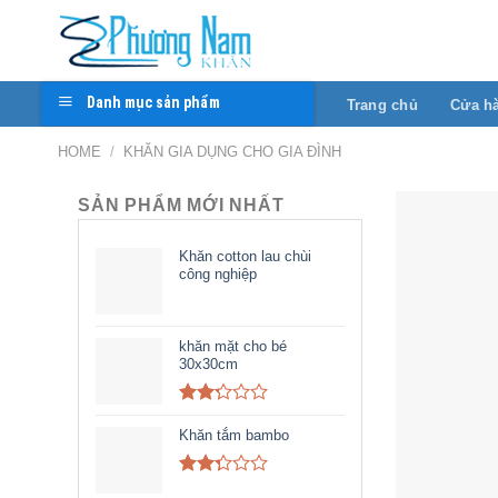
Skip
to
content
Danh mục sản phẩm
Trang chủ
Cửa h
HOME
/
KHĂN GIA DỤNG CHO GIA ĐÌNH
SẢN PHẨM MỚI NHẤT
Khăn cotton lau chùi
công nghiệp
khăn mặt cho bé
30x30cm
Rated
2.20
Khăn tắm bambo
out
of 5
Rated