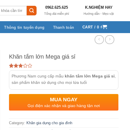
0962.625.625
K.NGHIỆM HAY
Tổng đài miễn phí
Hướng dẫn - Mẹo vặt
CART /
0
₫
Thông tin tuyển dụng
Thanh toán
Khăn tắm lớn Mega giá sỉ
Rated
165
Phương Nam cung cấp mẫu
khăn tắm lớn Mega giá sỉ
,
2.92
out of
sản phẩm khăn sử dụng cho mọi lứa tuổi
5
based
on
MUA NGAY
customer
ratings
Gọi điện xác nhận và giao hàng tận nơi
Category:
Khăn gia dụng cho gia đình