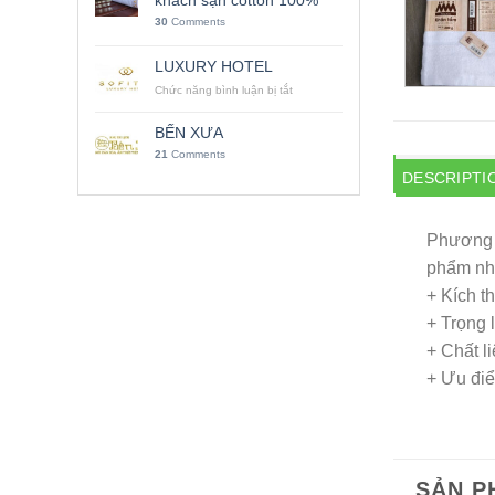
khách sạn cotton 100%
30
Comments
LUXURY HOTEL
Chức năng bình luận bị tắt
ở
LUXURY
HOTEL
BẾN XƯA
21
Comments
DESCRIPTI
Phương
phẩm nh
+ Kích t
+ Trọng
+ Chất l
+ Ưu điể
SẢN P