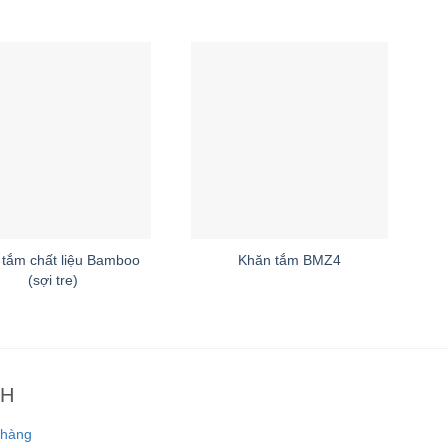
tắm chất liệu Bamboo
Khăn tắm BMZ4
(sợi tre)
CH
 hàng