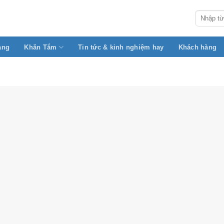
Search
for:
àng
Khăn Tắm
Tin tức & kinh nghiệm hay
Khách hàng