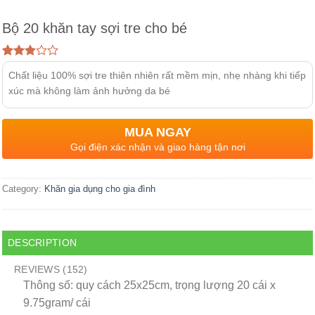
Bộ 20 khăn tay sợi tre cho bé
Rated
152
Chất liệu 100% sợi tre thiên nhiên rất mềm mịn, nhẹ nhàng khi tiếp
2.84
out of
xúc mà không làm ảnh hưởng da bé
5
based
on
MUA NGAY
customer
ratings
Gọi điện xác nhận và giao hàng tận nơi
Category:
Khăn gia dụng cho gia đình
DESCRIPTION
REVIEWS (152)
Thông số: quy cách 25x25cm, trọng lượng 20 cái x
9.75gram/ cái