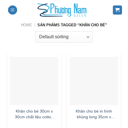
Skip
to
content
HOME
/
SẢN PHẨMS TAGGED “KHĂN CHO BÉ”
Khăn cho bé 30cm x
Khăn cho bé in hình
30cm chất liệu cotton
khủng long 35cm x
100%
75cm